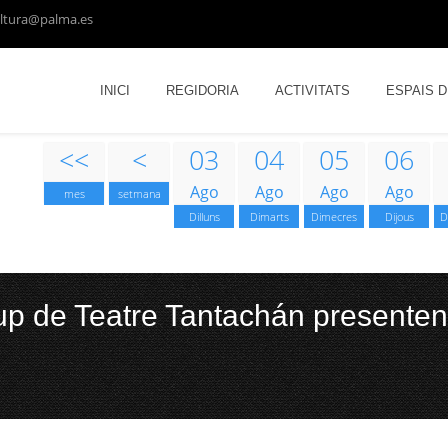
ltura@palma.es
INICI
REGIDORIA
ACTIVITATS
ESPAIS 
<<
<
03
04
05
06
Ago
Ago
Ago
Ago
mes
setmana
Dilluns
Dimarts
Dimecres
Dijous
D
p de Teatre Tantachán presenten 