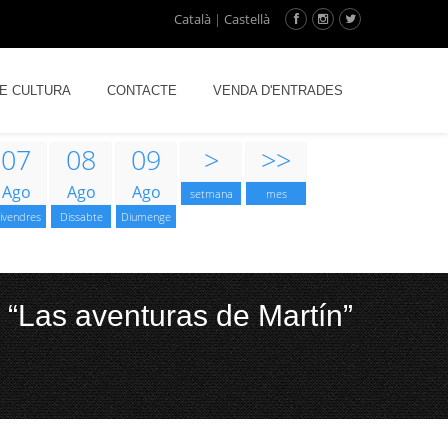
Català
|
Castellà
DE CULTURA
CONTACTE
VENDA D'ENTRADES
07
08
09
>
>>
Ago
Ago
Ago
setmana
mes
ivendres
Dissabte
Diumenge
“Las aventuras de Martín”