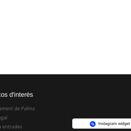
os d'interès
ament de Palma
egal
Instagram widget
 entrades