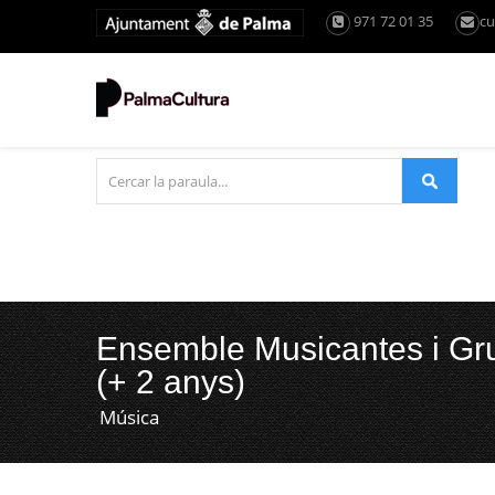
971 72 01 35
cu
Ensemble Musicantes i Gru
(+ 2 anys)
Música