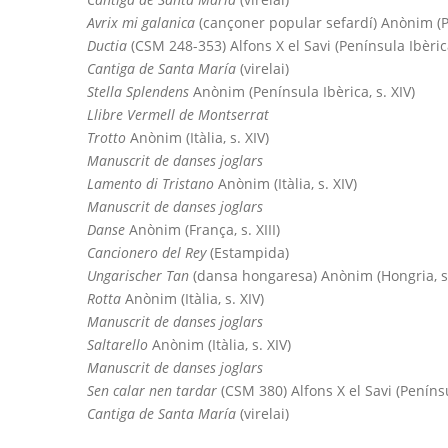
Avrix mi galanica
(cançoner popular sefardí) Anònim (Pe
Ductia
(CSM 248-353) Alfons X el Savi (Península Ibèrica,
Cantiga de Santa María
(virelai)
Stella Splendens
Anònim (Península Ibèrica, s. XIV)
Llibre Vermell de Montserrat
Trotto
Anònim (Itàlia, s. XIV)
Manuscrit de danses joglars
Lamento di Tristano
Anònim (Itàlia, s. XIV)
Manuscrit de danses joglars
Danse
Anònim (França, s. XIII)
Cancionero del Rey
(Estampida)
Ungarischer Tan
(dansa hongaresa) Anònim (Hongria, s. 
Rotta
Anònim (Itàlia, s. XIV)
Manuscrit de danses joglars
Saltarello
Anònim (Itàlia, s. XIV)
Manuscrit de danses joglars
Sen calar nen tardar
(CSM 380) Alfons X el Savi (Penínsul
Cantiga de Santa María
(virelai)