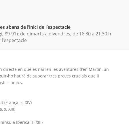
s abans de l’inici de l’espectacle
í, 89-91): de dimarts a divendres, de 16.30 a 21.30 h
l’espectacle
en directe en què es narren les aventures d’en Martín, un
guir-ho haurà de superar tres proves crucials que li
stics amics.
 (França, s. XIV)
 s. XIII)
ínsula Ibèrica, s. XIII)