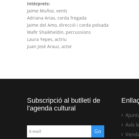
Intèrprets:
Jaime Muñoz, vents
Adriana Arias, corda fregada
Jaime del Amo, direcció i corda polsada
Wafir Shaikheldin, percussions
Laura Yepes, actriu
Juan José Arauz, actor
Subscripció al butlletí de
Enllaç
l'agenda cultural
Ajunt
Avís l
Venda