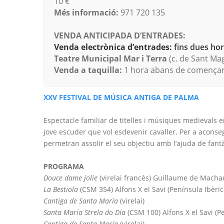
10 €
Més informació:
971 720 135
VENDA ANTICIPADA D’ENTRADES:
Venda electrònica d’entrades:
fins dues hore
Teatre Municipal Mar i Terra
(c. de Sant Mag
Venda a taquilla:
1 hora abans de començar 
XXV FESTIVAL DE MÚSICA ANTIGA DE PALMA
Espectacle familiar de titelles i músiques medievals 
jove escuder que vol esdevenir cavaller. Per a aconse
permetran assolir el seu objectiu amb l’ajuda de fantà
PROGRAMA
Douce dame jolie
(virelai francès) Guillaume de Machaut
La Bestiola
(CSM 354) Alfons X el Savi (Península Ibèrica,
Cantiga de Santa María
(virelai)
Santa María Strela do Día
(CSM 100) Alfons X el Savi (Pen
Cantiga de Santa María
(virelai)