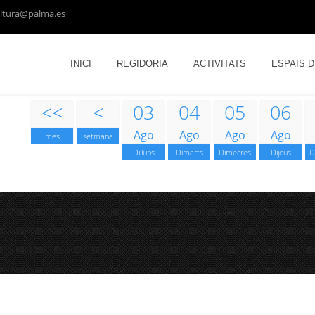
ltura@palma.es
INICI
REGIDORIA
ACTIVITATS
ESPAIS 
<<
<
03
04
05
06
Ago
Ago
Ago
Ago
mes
setmana
Dilluns
Dimarts
Dimecres
Dijous
D