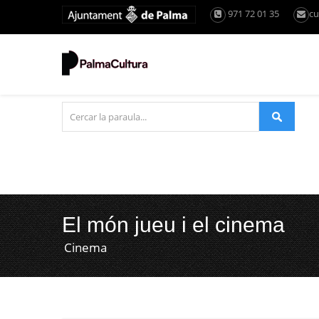
971 72 01 35
cu
El món jueu i el cinema
Cinema