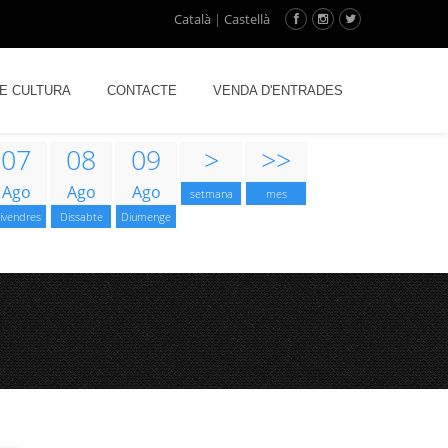
Català
|
Castellà
DE CULTURA
CONTACTE
VENDA D'ENTRADES
07
08
09
>
>>
Ago
Ago
Ago
setmana
mes
ivendres
Dissabte
Diumenge