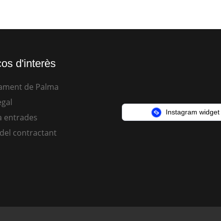
os d'interès
ament de Palma
egal
Instagram widget
 entrades
 del contractant