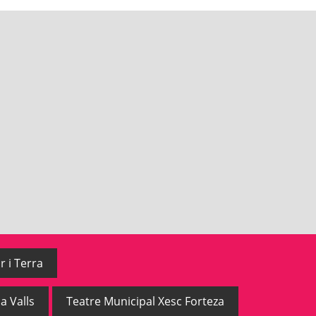
r i Terra
a Valls
Teatre Municipal Xesc Forteza