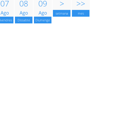
07
08
09
>
>>
Ago
Ago
Ago
setmana
mes
ivendres
Dissabte
Diumenge