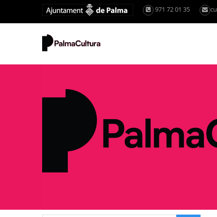
971 72 01 35
cu