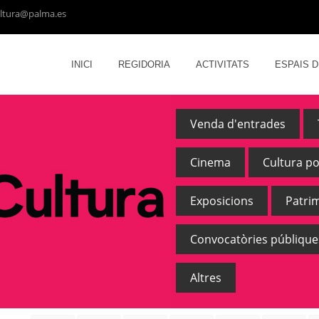
ltura@palma.es
INICI
REGIDORIA
ACTIVITATS
ESPAIS 
Venda d'entrades
Cinema
Cultura p
Exposicions
Patri
Convocatòries públique
Altres