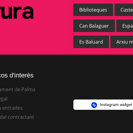
Biblioteques
Caste
Can Balaguer
Espa
Es Baluard
Arxiu m
os d'interès
ament de Palma
egal
Instagram widget
 entrades
 del contractant