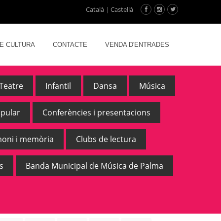
Català
|
Castellà
DE CULTURA
CONTACTE
VENDA D'ENTRADES
Teatre
Infantil
Dansa
Música
opular
Conferències i presentacions
moni i memòria
Clubs de lectura
s
Banda Municipal de Música de Palma