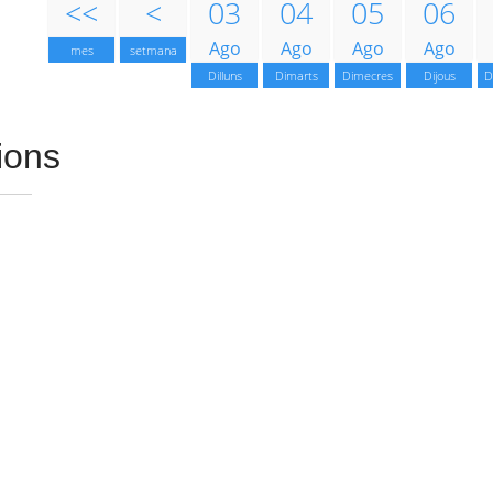
<<
<
03
04
05
06
Ago
Ago
Ago
Ago
mes
setmana
Dilluns
Dimarts
Dimecres
Dijous
D
ions