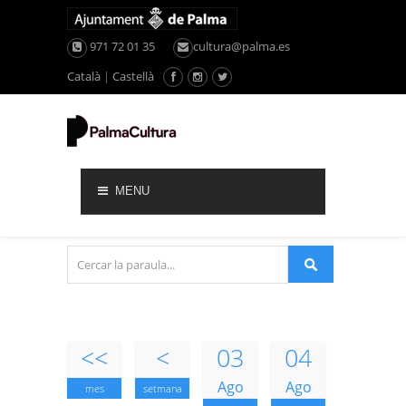
971 72 01 35
cultura@palma.es
Català
|
Castellà
MENU
<<
<
03
04
Ago
Ago
mes
setmana