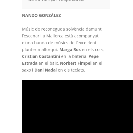
NANDO GONZÁLEZ
Músic de reconeguda solvència damunt
l’escenari, a Mallorca està acompanyat
d’una banda de músics de l’excel·lent
planter mallorquí:
Marga Ros
en els cors,
Cristian Costantini
en la bateria,
Pepe
Estrada
en el baix,
Norbert Fimpel
en el
saxo i
Dani Nadal
en els teclats.