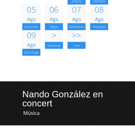
Dilluns
Dimarts
05
06
07
08
Ago
Ago
Ago
Ago
Dimecres
Dijous
Divendres
Dissabte
09
>
>>
Ago
setmana
mes
Diumenge
Nando González en
concert
Música