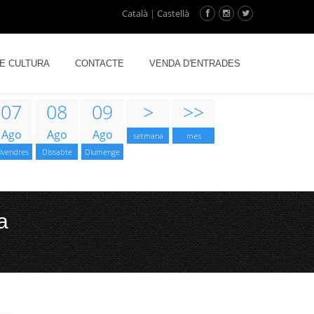
Català
|
Castellà
DE CULTURA
CONTACTE
VENDA D'ENTRADES
07
08
09
>
>>
Ago
Ago
Ago
setmana
mes
ivendres
Dissabte
Diumenge
a