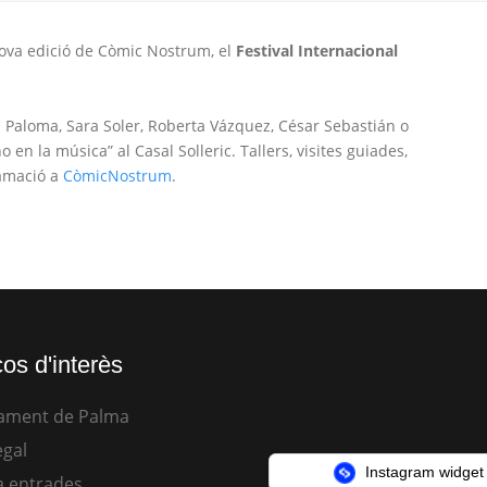
ova edició de Còmic Nostrum, el
Festival Internacional
Paloma, Sara Soler, Roberta Vázquez, César Sebastián o
 en la música” al Casal Solleric. Tallers, visites guiades,
ramació a
CòmicNostrum
.
os d'interès
ament de Palma
egal
Instagram widget
 entrades