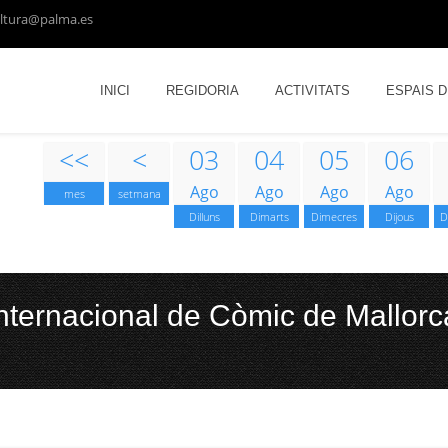
ltura@palma.es
INICI
REGIDORIA
ACTIVITATS
ESPAIS 
<<
<
03
04
05
06
Ago
Ago
Ago
Ago
mes
setmana
Dilluns
Dimarts
Dimecres
Dijous
D
Internacional de Còmic de Mallorc