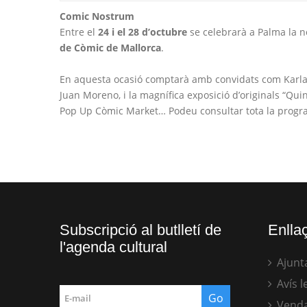
Comic Nostrum
Entre el
24 i el 28 d’octubre
se celebrarà a Palma la n
de Còmic de Mallorca
.
En aquesta ocasió comptarà amb convidats com Karla 
Juan Moreno, i la magnífica exposició d’originals “Quino
Pop Up Còmic Market… Podeu consultar tota la prog
Subscripció al butlletí de
Enllaç
l'agenda cultural
Ajunt
Avís l
Venda