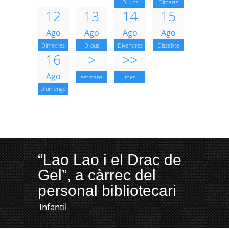
Dilluns
Dimarts
12
13
14
15
Ago
Ago
Ago
Ago
Dimecres
Dijous
Divendres
Dissabte
16
>
>>
Ago
setmana
mes
Diumenge
“Lao Lao i el Drac de
Gel”, a càrrec del
personal bibliotecari
Infantil