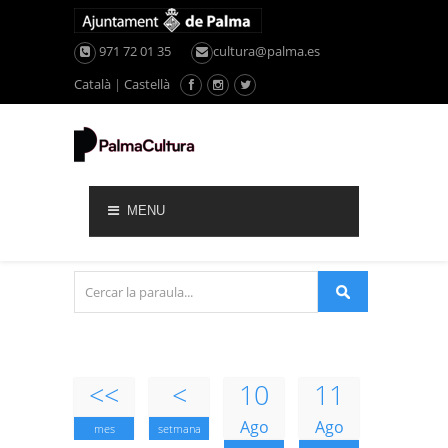
971 72 01 35
cultura@palma.es
Català
|
Castellà
MENU
<<
<
10
11
Ago
Ago
mes
setmana