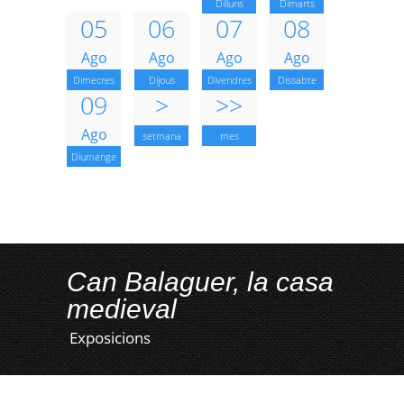
Dilluns
Dimarts
05
06
07
08
Ago
Ago
Ago
Ago
Dimecres
Dijous
Divendres
Dissabte
09
>
>>
Ago
setmana
mes
Diumenge
Can Balaguer, la casa
medieval
Exposicions