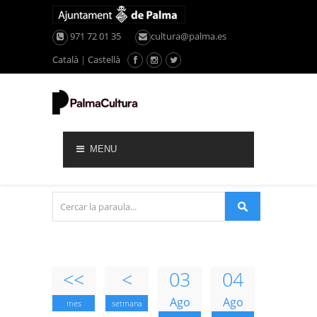
971 72 01 35
cultura@palma.es
Català
|
Castellà
MENU
<<
<
03
04
Ago
Ago
mes
setmana