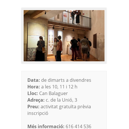
Data:
de dimarts a divendres
Hora:
a les 10, 11 i 12 h
Lloc:
Can Balaguer
Adreça:
c. de la Unió, 3
Preu:
activitat gratuïta prèvia
inscripció
Més informació:
616 414 536