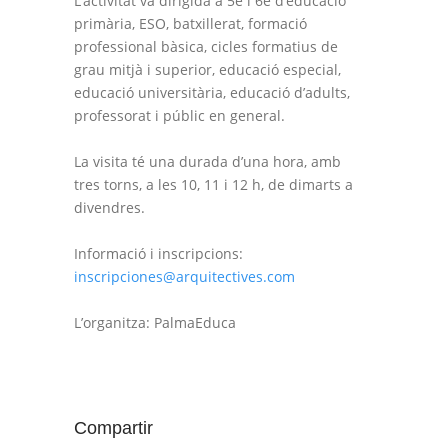
L’activitat va dirigida a 5è i 6è d’educació
primària, ESO, batxillerat, formació
professional bàsica, cicles formatius de
grau mitjà i superior, educació especial,
educació universitària, educació d’adults,
professorat i públic en general.
La visita té una durada d’una hora, amb
tres torns, a les 10, 11 i 12 h, de dimarts a
divendres.
Informació i inscripcions:
inscripciones@arquitectives.com
L’organitza: PalmaEduca
Compartir