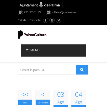
971 72 01 35
cultura@palma.es
Català
|
Castellà
MENU
<<
<
03
04
Ago
Ago
mes
setmana