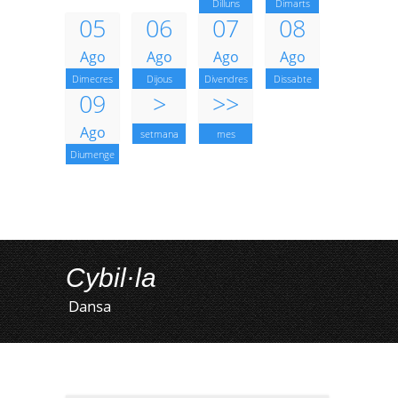
Dilluns
Dimarts
05
06
07
08
Ago
Ago
Ago
Ago
Dimecres
Dijous
Divendres
Dissabte
09
>
>>
Ago
setmana
mes
Diumenge
Cybil·la
Dansa