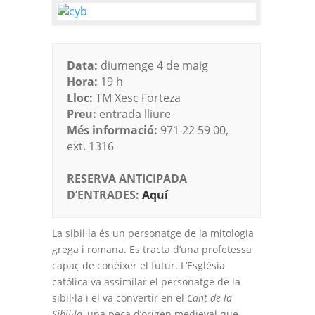
Data:
diumenge 4 de maig
Hora:
19 h
Lloc:
TM Xesc Forteza
Preu:
entrada lliure
Més informació:
971 22 59 00,
ext. 1316
RESERVA ANTICIPADA
D’ENTRADES:
Aquí
La sibil·la és un personatge de la mitologia
grega i romana. Es tracta d’una profetessa
capaç de conèixer el futur. L’Església
catòlica va assimilar el personatge de la
sibil·la i el va convertir en el
Cant de la
Sibil·la
, una peça d’origen medieval que