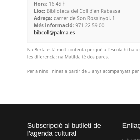
Hora:
16.45 h
Lloc:
Biblioteca del Coll d’en Rabassa
Adreça:
carrer de Son Rossinyol, 1
Més informació:
971 22 59 00
bibcoll@palma.es
Na Berta està molt contenta perquè a l’escola hi ha 
les diferencia: na Matilda té dos pares.
Per a nins i nines a partir de 3 anys acompanyats per
Subscripció al butlletí de
Enllaç
l'agenda cultural