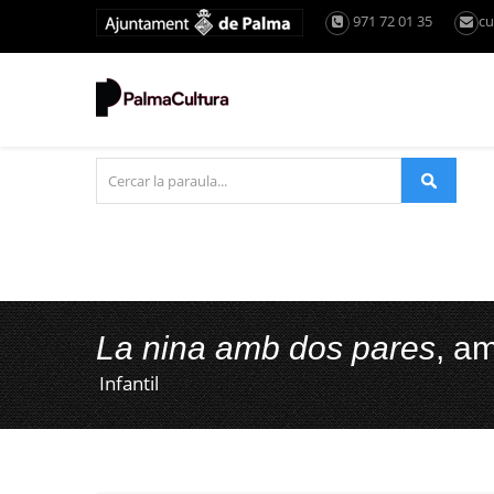
971 72 01 35
cu
La nina amb dos pares
, a
Infantil