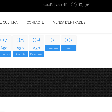
Català
|
Castellà
DE CULTURA
CONTACTE
VENDA D'ENTRADES
07
08
09
>
>>
Ago
Ago
Ago
setmana
mes
ivendres
Dissabte
Diumenge