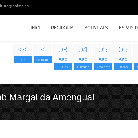
ltura@palma.es
INICI
REGIDORIA
ACTIVITATS
ESPAIS 
<<
<
03
04
05
06
Ago
Ago
Ago
Ago
mes
setmana
Dilluns
Dimarts
Dimecres
Dijous
D
mb Margalida Amengual