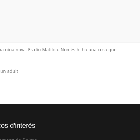
una nina nova. Es diu Matilda. Només hi ha una cosa que
 un adult
os d'interès