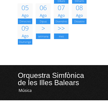
Dilluns
Dimarts
05
06
07
08
Ago
Ago
Ago
Ago
Dimecres
Dijous
Divendres
Dissabte
09
>
>>
Ago
setmana
mes
Diumenge
Orquestra Simfònica
de les Illes Balears
Música