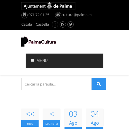
971 72 01 35
cultura@palma.es
Català
|
Castellà
MENU
<<
<
03
04
Ago
Ago
mes
setmana