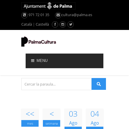
971 72 01 35
cultura@palma.es
Català
|
Castellà
MENU
<<
<
03
04
Ago
Ago
mes
setmana