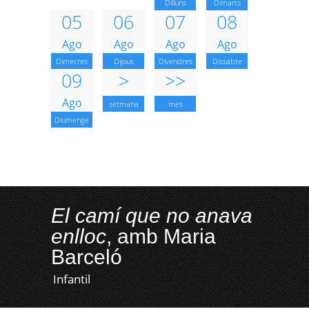
Dilluns
Dimarts
05
06
07
08
Ago
Ago
Ago
Ago
Dimecres
Dijous
Divendres
Dissabte
09
>
>>
Ago
setmana
mes
Diumenge
El camí que no anava
enlloc
, amb Maria
Barceló
Infantil