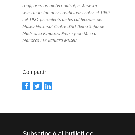
configuren un mateix paisatge. Aquesta
selecció inclou obres realitzades entre el 1960
i el 1981 procedents de les col·leccions del
Museu Nacional Centre d’Art Reina Sofía de
Madrid, la Fundació Pilar i Joan Miró a
Mallorca i Es Baluard Museu.
Compartir
Subscripció al butlletí de