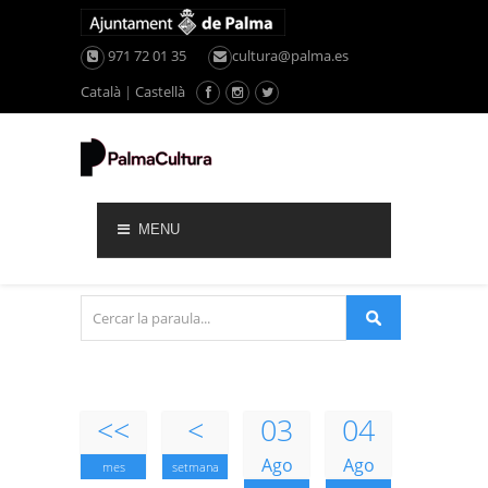
971 72 01 35
cultura@palma.es
Català
|
Castellà
MENU
<<
<
03
04
Ago
Ago
mes
setmana