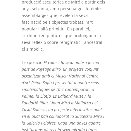
producció escultòrica de Miró a partir dels
anys seixanta, amb personatges totèmics i
assemblatges que revelen la seva
fascinació pels objectes trobats, l’art
popular i allò primitiu. En paral·lel,
s’exhibeixen pintures que prolonguen la
seva reflexió sobre l’enigmàtic, l’ancestral i
el simbòlic.
L’exposició
El color i la seva ombra
forma
part de
Paysage Miró
, un projecte conjunt
organitzat amb el Museu Nacional Centre
d’Art Reina Sofía i presentat a quatre seus
emblemàtiques de l’art contemporani a
Palma: la Llotja, Es Baluard Museu, la
Fundació Pilar i Joan Miró a Mallorca i el
Casal Solleric, un projecte interinstitucional
en el qual han col·laborat la Successió Miró i
la Galeria Pelaires. Cada una de les quatre
institucions ofereix la seva mirada i totes