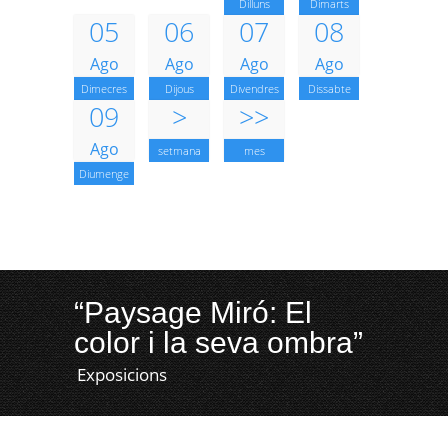
Dilluns
Dimarts
05
06
07
08
Ago
Ago
Ago
Ago
Dimecres
Dijous
Divendres
Dissabte
09
>
>>
Ago
setmana
mes
Diumenge
“Paysage Miró: El
color i la seva ombra”
Exposicions