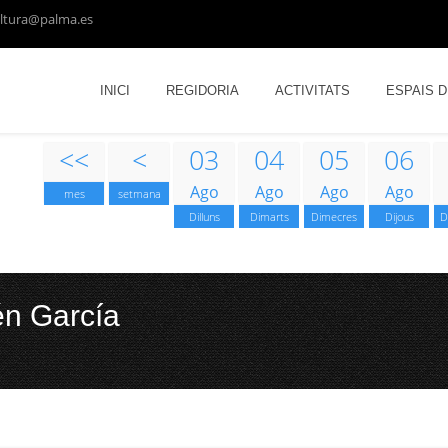
ltura@palma.es
INICI
REGIDORIA
ACTIVITATS
ESPAIS 
<<
<
03
04
05
06
Ago
Ago
Ago
Ago
mes
setmana
Dilluns
Dimarts
Dimecres
Dijous
D
én García