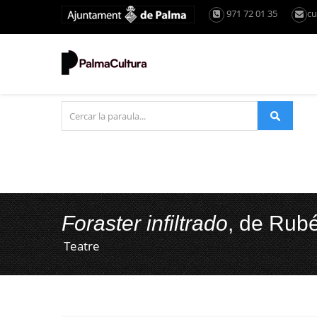
971 72 01 35
cu
Foraster infiltrado
, de Rub
Teatre