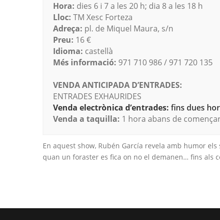
Hora:
dies 6 i 7 a les 20 h; dia 8 a les 18 h
Lloc:
TM Xesc Forteza
Adreça:
pl. de Miquel Maura, s/n
Preu:
16 €
Idioma:
castellà
Més informació:
971 710 986 / 971 720 135
VENDA ANTICIPADA D’ENTRADES:
ENTRADES EXHAURIDES
Venda electrònica d’entrades:
fins dues hore
Venda a taquilla:
1 hora abans de començar 
En aquest show, Rubén García revela amb humor els s
quan un foraster es fica on no el demanen… fins als co