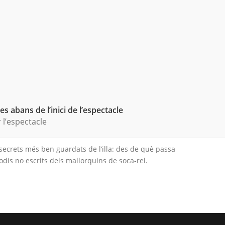
s abans de l’inici de l’espectacle
l’espectacle
ecrets més ben guardats de l’illa: des de què passa
dis no escrits dels mallorquins de soca-rel.