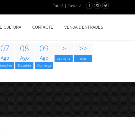
Català
|
Castellà
DE CULTURA
CONTACTE
VENDA D'ENTRADES
07
08
09
>
>>
Ago
Ago
Ago
setmana
mes
ivendres
Dissabte
Diumenge