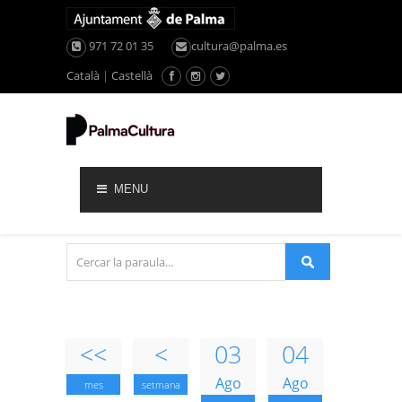
971 72 01 35
cultura@palma.es
Català
|
Castellà
MENU
<<
<
03
04
Ago
Ago
mes
setmana