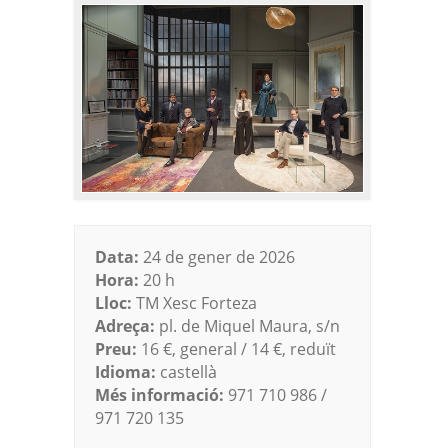
Data:
24 de gener de 2026
Hora:
20 h
Lloc:
TM Xesc Forteza
Adreça:
pl. de Miquel Maura, s/n
Preu:
16 €, general / 14 €, reduït
Idioma:
castellà
Més informació:
971 710 986 /
971 720 135