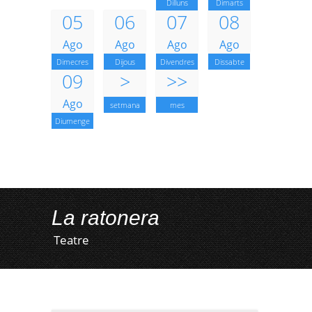
Dilluns
Dimarts
05
06
07
08
Ago
Ago
Ago
Ago
Dimecres
Dijous
Divendres
Dissabte
09
>
>>
Ago
setmana
mes
Diumenge
La ratonera
Teatre