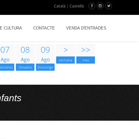
Català
|
Castellà
DE CULTURA
CONTACTE
VENDA D'ENTRADES
07
08
09
>
>>
Ago
Ago
Ago
setmana
mes
ivendres
Dissabte
Diumenge
nfants