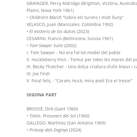
GRAINGER, Percy Aldridge (Brighton, Victòria, Austràli
Plains, Nova York 1961)
•
Children’s March
“Sobre els turons i molt lluny”
VELASCO, Juan (Manizales, Colòmbia 1992)
•
El misterio de los dulces
(2023)
CESARINI, Franco (Bellinzona, Suïssa 1961)
•
Tom Sawyer Suite
(2002)
I. Tom Sawyer - No era l’al·lot model del poble
II. Huckleberry Finn - Temut per totes les mares del p
III. Becky Thatcher - Una dolça criatura d’ulls blaus i 
IV. Joe l’indi
V. Final feliç - “Caram, Huck, mira això! Era el tresor”
SEGONA PART
BROSSÉ, Dirk (Gant 1960)
•
Tintín. Presoners del Sol
(1960)
GALLEGO, Martínez (San Antonio 1969)
•
Príncep dels Enginys
(2024)