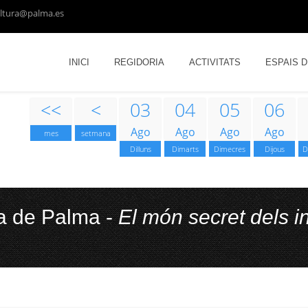
ltura@palma.es
INICI
REGIDORIA
ACTIVITATS
ESPAIS 
<<
<
03
04
05
06
Ago
Ago
Ago
Ago
mes
setmana
Dilluns
Dimarts
Dimecres
Dijous
D
a de Palma -
El món secret dels i