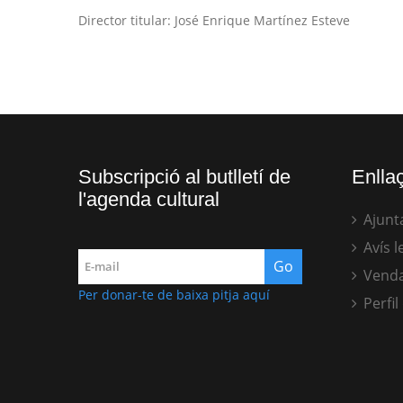
Director titular: José Enrique Martínez Esteve
Subscripció al butlletí de
Enllaç
l'agenda cultural
Ajunt
Avís l
Venda
Per donar-te de baixa pitja aquí
Perfil