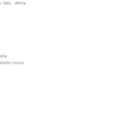
a 1882 - White
oble
cabells rossos