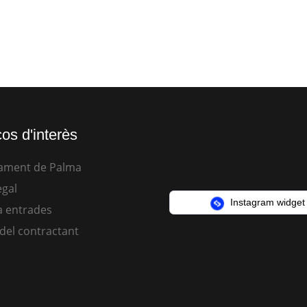
os d'interès
ament de Palma
egal
Instagram widget
 entrades
 del contractant