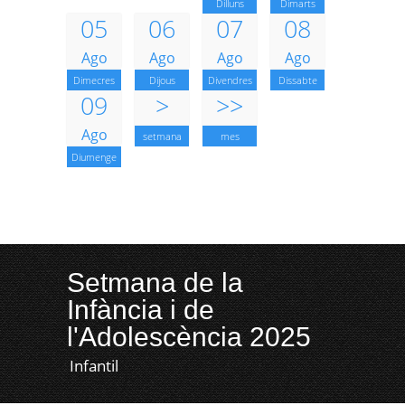
Dilluns
Dimarts
05
06
07
08
Ago
Ago
Ago
Ago
Dimecres
Dijous
Divendres
Dissabte
09
>
>>
Ago
setmana
mes
Diumenge
Setmana de la
Infància i de
l'Adolescència 2025
Infantil