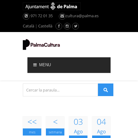
971 72 01 35
cultura@palma.es
Català
|
Castellà
MENU
<<
<
03
04
Ago
Ago
mes
setmana