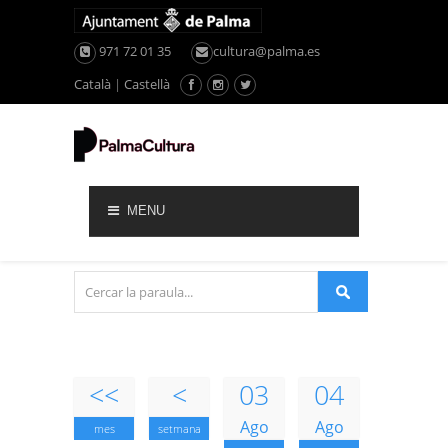
971 72 01 35
cultura@palma.es
Català
|
Castellà
MENU
<<
<
03
04
Ago
Ago
mes
setmana