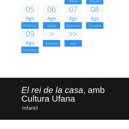
Dilluns
Dimarts
05
06
07
08
Ago
Ago
Ago
Ago
Dimecres
Dijous
Divendres
Dissabte
09
>
>>
Ago
setmana
mes
Diumenge
El rei de la casa
, amb
Cultura Ufana
Infantil