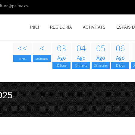
ltura@palma.es
INICI
REGIDORIA
ACTIVITATS
ESPAIS 
<<
<
03
04
05
06
Ago
Ago
Ago
Ago
mes
setmana
Dilluns
Dimarts
Dimecres
Dijous
D
025