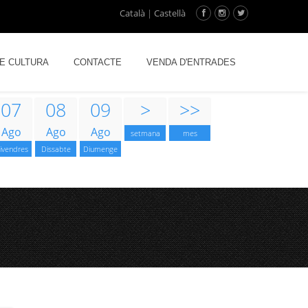
Català
|
Castellà
DE CULTURA
CONTACTE
VENDA D'ENTRADES
07
08
09
>
>>
Ago
Ago
Ago
setmana
mes
ivendres
Dissabte
Diumenge