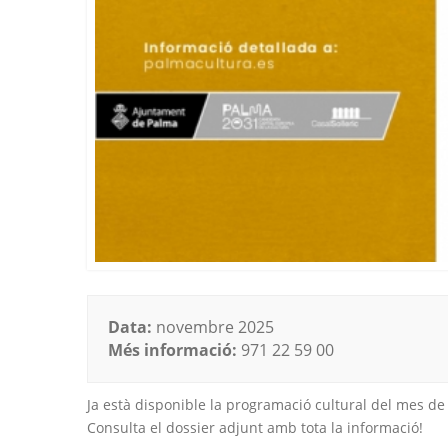
Data:
novembre 2025
Més informació:
971 22 59 00
Ja està disponible la programació cultural del mes d
Consulta el dossier adjunt amb tota la informació!