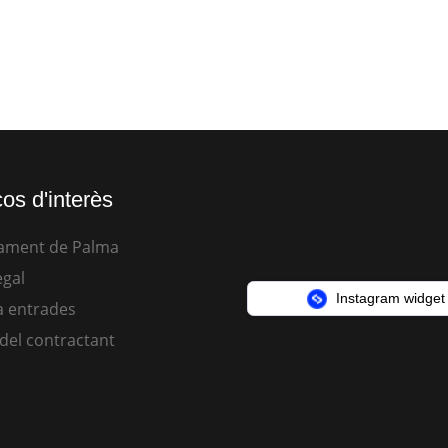
os d'interès
ament de Palma
egal
Instagram widget
 entrades
 del contractant