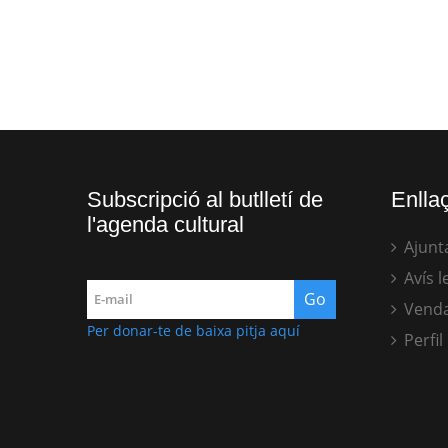
Subscripció al butlletí de
Enllaç
l'agenda cultural
Ajunt
Avís l
Venda
Per donar-te de baixa pitja aquí
Perfil