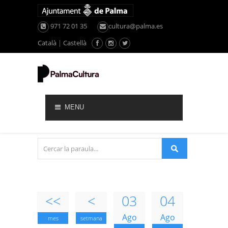
971 72 01 35
cultura@palma.es
Català
|
Castellà
MENU
<<
<
03
04
Ago
Ago
mes
setmana