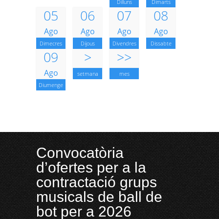
Dilluns
Dimarts
05
06
07
08
Ago
Ago
Ago
Ago
Dimecres
Dijous
Divendres
Dissabte
09
>
>>
Ago
setmana
mes
Diumenge
Convocatòria
d’ofertes per a la
contractació grups
musicals de ball de
bot per a 2026