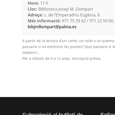
Hora:
11 h
Lloc:
Biblioteca Josep M. Llompart
Adreça:
c. de l’Emperadriu Eugènia, 6
Més informació:
971 75 39 42 / 971 22 59 00,
bibjmllompart@palma.es
A partir de la lectura d'un conte, un relat o un poem
passaria si no existissin les puntes? Què passaria si l
doblers?...
Per a infants de 9 a 12 anys. Inscripció prèvia.
Subscripció al butlletí de
Enllaç