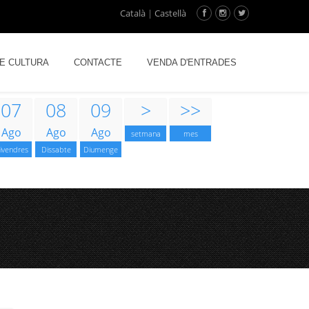
Català
|
Castellà
DE CULTURA
CONTACTE
VENDA D'ENTRADES
07
08
09
>
>>
Ago
Ago
Ago
setmana
mes
ivendres
Dissabte
Diumenge