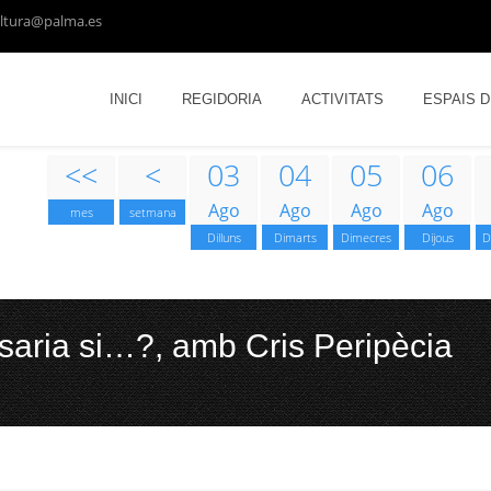
ltura@palma.es
INICI
REGIDORIA
ACTIVITATS
ESPAIS 
<<
<
03
04
05
06
Ago
Ago
Ago
Ago
mes
setmana
Dilluns
Dimarts
Dimecres
Dijous
D
saria si…?, amb Cris Peripècia