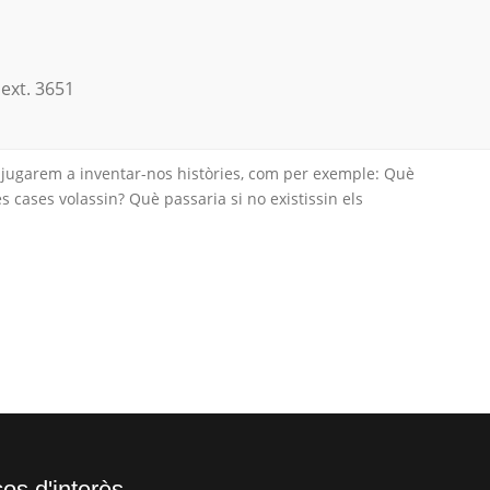
 ext. 3651
a jugarem a inventar-nos històries, com per exemple: Què
es cases volassin? Què passaria si no existissin els
os d'interès