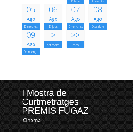
Dilluns
Dimarts
05
06
07
08
Ago
Ago
Ago
Ago
Dimecres
Dijous
Divendres
Dissabte
09
>
>>
Ago
setmana
mes
Diumenge
I Mostra de
Curtmetratges
PREMIS FUGAZ
Cinema