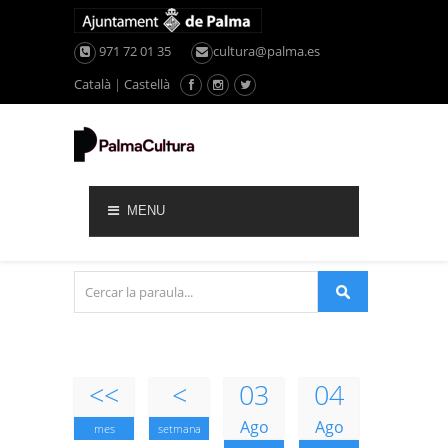
971 72 01 35
cultura@palma.es
Català
|
Castellà
MENU
<<
<
03
04
Ago
Ago
mes
setmana