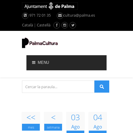
971 72 01 35
cultura@palma.es
Català
|
Castellà
MENU
<<
<
03
04
Ago
Ago
mes
setmana