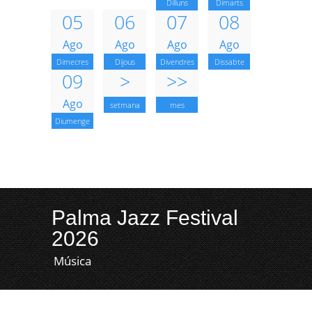
Dilluns
Dimarts
05
06
07
08
Ago
Ago
Ago
Ago
Dimecres
Dijous
Divendres
Dissabte
09
>
>>
Ago
setmana
mes
Diumenge
Palma Jazz Festival
2026
Música