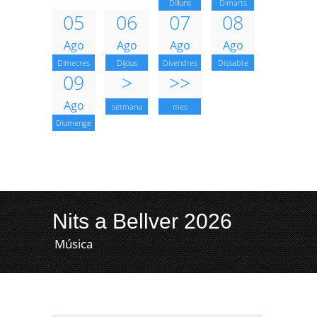
Dilluns
Dimarts
05
06
07
08
Ago
Ago
Ago
Ago
Dimecres
Dijous
Divendres
Dissabte
09
>
>>
Ago
setmana
mes
Diumenge
Nits a Bellver 2026
Música