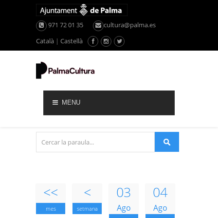
971 72 01 35
cultura@palma.es
Català
|
Castellà
MENU
<<
<
03
04
Ago
Ago
mes
setmana