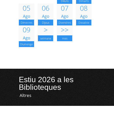
Dilluns
Dimarts
05
06
07
08
Ago
Ago
Ago
Ago
Dimecres
Dijous
Divendres
Dissabte
09
>
>>
Ago
setmana
mes
Diumenge
Estiu 2026 a les
Biblioteques
Altres