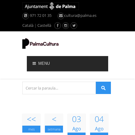
971 72 01 35
cultura@palma.es
Català
|
Castellà
MENU
<<
<
03
04
Ago
Ago
mes
setmana