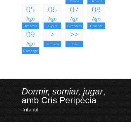
Dilluns
Dimarts
05
06
07
08
Ago
Ago
Ago
Ago
Dimecres
Dijous
Divendres
Dissabte
09
>
>>
Ago
setmana
mes
Diumenge
Dormir, somiar, jugar
,
amb Cris Peripècia
Infantil