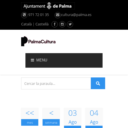
971 72 01 35
cultura@palma.es
Català
|
Castellà
MENU
<<
<
03
04
Ago
Ago
mes
setmana