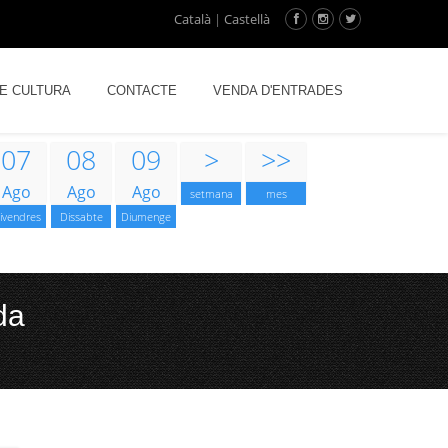
Català
|
Castellà
DE CULTURA
CONTACTE
VENDA D'ENTRADES
07
08
09
>
>>
Ago
Ago
Ago
setmana
mes
ivendres
Dissabte
Diumenge
da