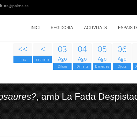
ltura@palma.es
INICI
REGIDORIA
ACTIVITATS
ESPAIS 
<<
<
03
04
05
06
Ago
Ago
Ago
Ago
mes
setmana
Dilluns
Dimarts
Dimecres
Dijous
D
nosaures?
, amb La Fada Despista