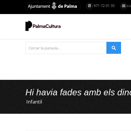
971 72 01 35
cu
Hi havia fades amb els di
Infantil