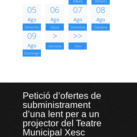
Dilluns
Dimarts
05
06
07
08
Ago
Ago
Ago
Ago
Dimecres
Dijous
Divendres
Dissabte
09
>
>>
Ago
setmana
mes
Diumenge
Petició d’ofertes de
subministrament
d’una lent per a un
projector del Teatre
Municipal Xesc