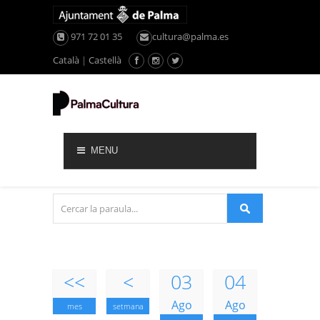
971 72 01 35
cultura@palma.es
Català
|
Castellà
MENU
<<
<
03
04
Ago
Ago
mes
setmana