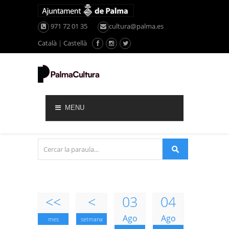
971 72 01 35
cultura@palma.es
Català
|
Castellà
MENU
<<
<
03
04
Ago
Ago
mes
setmana