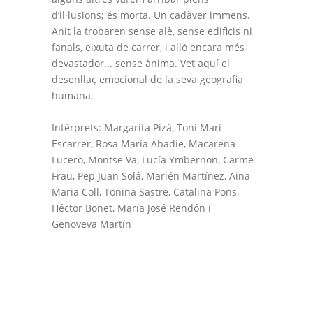
d’il·lusions; és morta. Un cadàver immens.
Anit la trobaren sense alè, sense edificis ni
fanals, eixuta de carrer, i allò encara més
devastador... sense ànima. Vet aquí el
desenllaç emocional de la seva geografia
humana.
Intèrprets: Margarita Pizá, Toni Mari
Escarrer, Rosa María Abadie, Macarena
Lucero, Montse Va, Lucía Ymbernon, Carme
Frau, Pep Juan Solá, Marién Martínez, Aina
Maria Coll, Tonina Sastre, Catalina Pons,
Héctor Bonet, María José Rendón i
Genoveva Martín