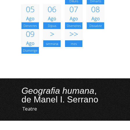
Dilluns
Dimarts
05
06
07
08
Ago
Ago
Ago
Ago
Dimecres
Dijous
Divendres
Dissabte
09
>
>>
Ago
setmana
mes
Diumenge
Geografia humana
,
de Manel I. Serrano
Teatre