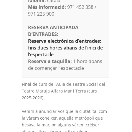
Idioma:
català
Més informació:
971 452 358 /
971 225 900
RESERVA ANTICIPADA
D’ENTRADES:
Reserva electrònica d’entrades:
fins dues hores abans de l’inici de
l’espectacle
Reserva a taquilla:
1 hora abans
de començar l’espectacle
Final de curs de l’Aula de Teatre Social del
Teatre Maruja Alfaro Mar i Terra (curs
2025-2026)
Venim a anunciar-vos que la ciutat, tal com
la vàrem conèixer, aquella metròpoli que
besava la mar, on alguns vàrem créixer i
alguns altres vàrem arribar plens