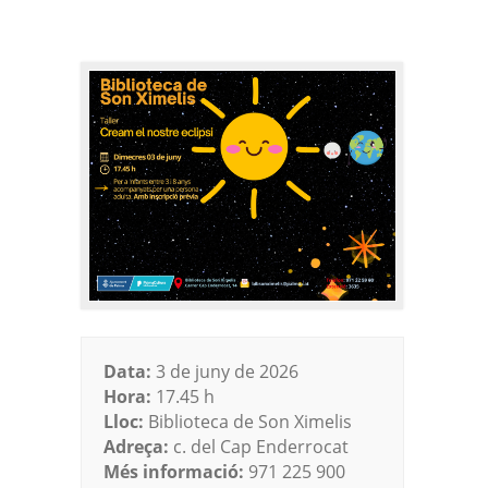
Data:
3 de juny de 2026
Hora:
17.45 h
Lloc:
Biblioteca de Son Ximelis
Adreça:
c. del Cap Enderrocat
Més informació:
971 225 900