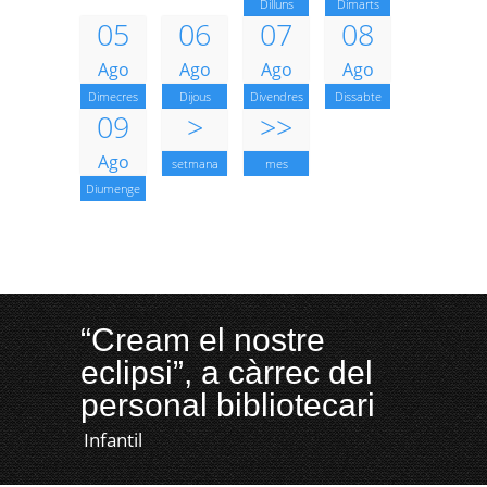
Dilluns
Dimarts
05
06
07
08
Ago
Ago
Ago
Ago
Dimecres
Dijous
Divendres
Dissabte
09
>
>>
Ago
setmana
mes
Diumenge
“Cream el nostre
eclipsi”, a càrrec del
personal bibliotecari
Infantil