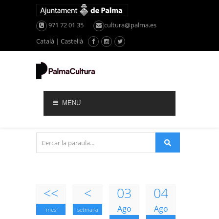
971 72 01 35
cultura@palma.es
Català
|
Castellà
MENU
<<
<
03
04
Ago
Ago
mes
setmana