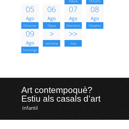
Dilluns
Dimarts
05
06
07
08
Ago
Ago
Ago
Ago
Dimecres
Dijous
Divendres
Dissabte
09
>
>>
Ago
setmana
mes
Diumenge
Art contempoquè?
Estiu als casals d’art
Infantil