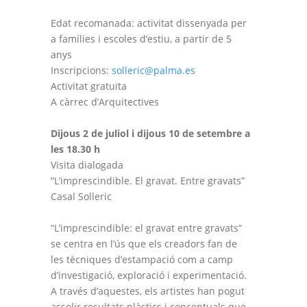
Edat recomanada: activitat dissenyada per
a famílies i escoles d’estiu, a partir de 5
anys
Inscripcions:
solleric@palma.es
Activitat gratuïta
A càrrec d’Arquitectives
Dijous 2 de juliol i dijous 10 de setembre a
les 18.30 h
Visita dialogada
“L’imprescindible. El gravat. Entre gravats”
Casal Solleric
“L’imprescindible: el gravat entre gravats”
se centra en l’ús que els creadors fan de
les tècniques d’estampació com a camp
d’investigació, exploració i experimentació.
A través d’aquestes, els artistes han pogut
assolir resultats plàstics i conceptuals que