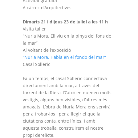
Activitat gratuïta
A càrrec d’Arquitectives
Dimarts 21 i dijous 23 de juliol a les 11 h
Visita taller
“Nuria Mora. Ell viu en la pinya del fons de
la mar”
Al voltant de l’exposició
“Nuria Mora. Había en el fondo del mar”
Casal Solleric
Fa un temps, el casal Solleric connectava
directament amb la mar, a través del
torrent de la Riera. D’això en queden molts
vestigis, alguns ben visibles, d’altres més
amagats. L’obra de Nuria Mora ens servirà
per a trobar-los i per a llegir el que la
ciutat ens conta, entre línies. I amb
aquesta troballa, construirem el nostre
propi derelicte.