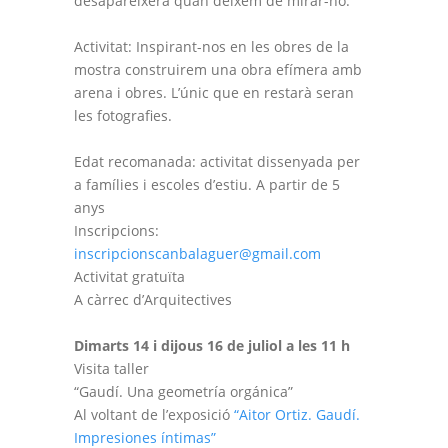
desapareixerà quan deixem de mirar-ho.
Activitat: Inspirant-nos en les obres de la
mostra construirem una obra efímera amb
arena i obres. L’únic que en restarà seran
les fotografies.
Edat recomanada: activitat dissenyada per
a famílies i escoles d’estiu. A partir de 5
anys
Inscripcions:
inscripcionscanbalaguer@gmail.com
Activitat gratuïta
A càrrec d’Arquitectives
Dimarts 14 i dijous 16 de juliol a les 11 h
Visita taller
“Gaudí. Una geometría orgánica”
Al voltant de l’exposició
“Aitor Ortiz. Gaudí.
Impresiones íntimas”