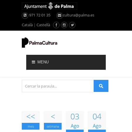
971 72 01 35
cultura@palma.es
Català
|
Castellà
MENU
<<
<
03
04
Ago
Ago
mes
setmana