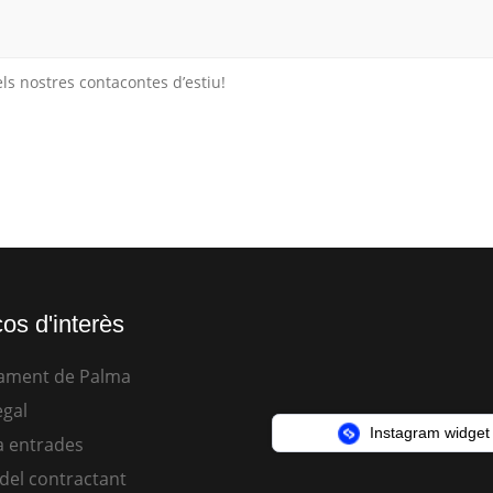
ls nostres contacontes d’estiu!
os d'interès
ament de Palma
egal
Instagram widget
 entrades
 del contractant