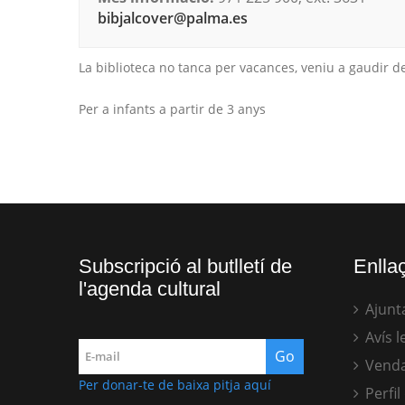
bibjalcover@palma.es
La biblioteca no tanca per vacances, veniu a gaudir de
Per a infants a partir de 3 anys
Subscripció al butlletí de
Enllaç
l'agenda cultural
Ajunt
Avís l
Venda
Per donar-te de baixa pitja aquí
Perfil