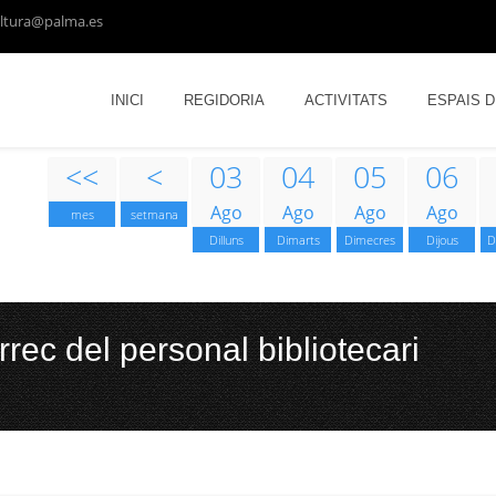
ltura@palma.es
INICI
REGIDORIA
ACTIVITATS
ESPAIS 
<<
<
03
04
05
06
Ago
Ago
Ago
Ago
mes
setmana
Dilluns
Dimarts
Dimecres
Dijous
D
rec del personal bibliotecari