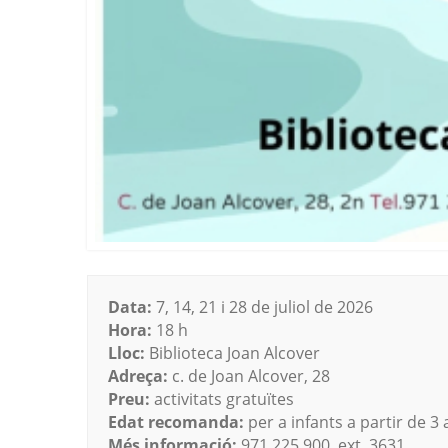
Data:
7, 14, 21 i 28 de juliol de 2026
Hora:
18 h
Lloc:
Biblioteca Joan Alcover
Adreça:
c. de Joan Alcover, 28
Preu:
activitats gratuïtes
Edat recomanda:
per a infants a partir de 3
Més informació:
971 225 900, ext. 3631