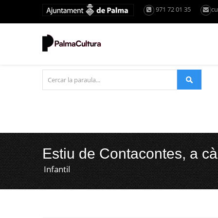
971 72 01 35
cu
Estiu de Contacontes, a càr
Infantil