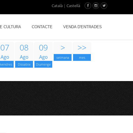
Català
|
Castellà
DE CULTURA
CONTACTE
VENDA D'ENTRADES
07
08
09
>
>>
Ago
Ago
Ago
setmana
mes
ivendres
Dissabte
Diumenge