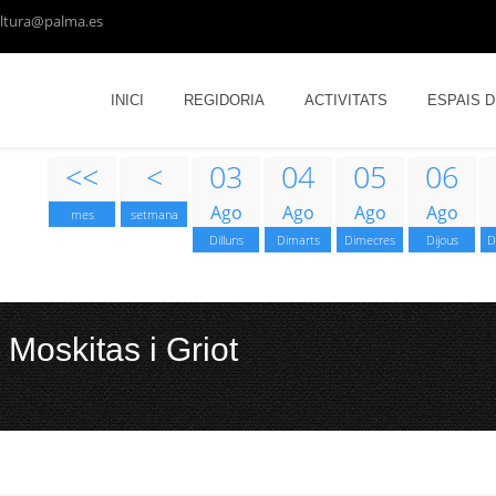
ltura@palma.es
INICI
REGIDORIA
ACTIVITATS
ESPAIS 
<<
<
03
04
05
06
Ago
Ago
Ago
Ago
mes
setmana
Dilluns
Dimarts
Dimecres
Dijous
D
oskitas i Griot