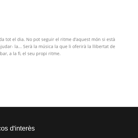
da tot el dia. No pot seguir el ritme d’aquest món si està
dar- la... Serà la música la que li oferirà la llibertat de
r, a la fi, el seu propi ritme.
os d'interès