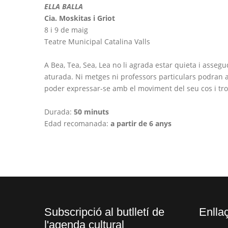
ELLA BALLA
Cia. Moskitas i Griot
8 i 9 de maig
Teatre Municipal Catalina Valls
A Bea, Tea, Sea, Lea no li agrada estar quieta i assegu
aturada. Ni metges ni professors particulars podran aju
poder expressar-se amb el moviment del seu cos i troba
Durada:
50 minuts
Edad recomanada:
a partir de 6 anys
Subscripció al butlletí de
Enllaç
l'agenda cultural