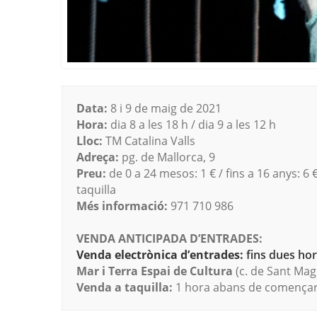
Data:
8 i 9 de maig de 2021
Hora:
dia 8 a les 18 h / dia 9 a les 12 h
Lloc:
TM Catalina Valls
Adreça:
pg. de Mallorca, 9
Preu:
de 0 a 24 mesos: 1 € / fins a 16 anys: 6 €
taquilla
Més informació:
971 710 986
VENDA ANTICIPADA D’ENTRADES:
Venda electrònica d’entrades:
fins dues hore
Mar i Terra Espai de Cultura
(c. de Sant Magí
Venda a taquilla:
1 hora abans de començar 