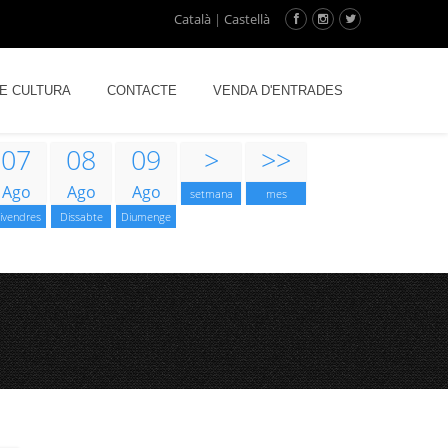
Català
|
Castellà
DE CULTURA
CONTACTE
VENDA D'ENTRADES
07
08
09
>
>>
Ago
Ago
Ago
setmana
mes
ivendres
Dissabte
Diumenge