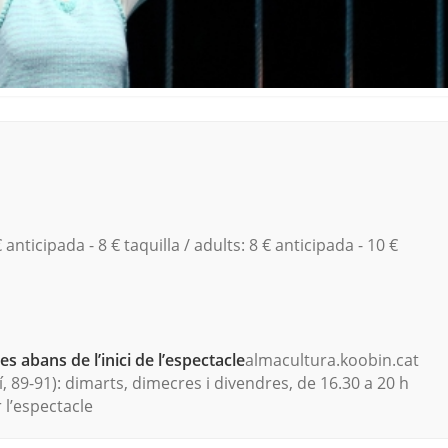
 anticipada - 8 € taquilla / adults: 8 € anticipada - 10 €
s abans de l’inici de l’espectacle
almacultura.koobin.cat
, 89-91): dimarts, dimecres i divendres, de 16.30 a 20 h
l’espectacle