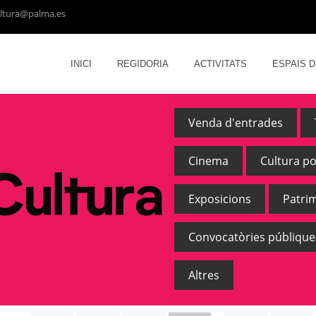
ltura@palma.es
INICI
REGIDORIA
ACTIVITATS
ESPAIS 
Venda d'entrades
Cinema
Cultura p
Exposicions
Patri
Convocatòries públique
Altres