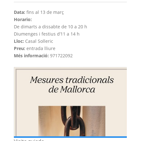
Data:
fins al 13 de març
Horario:
De dimarts a dissabte de 10 a 20 h
Diumenges i festius d’11 a 14 h
Lloc:
Casal Solleric
Preu:
entrada lliure
Més informació:
971722092