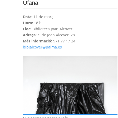
Ufana
Data:
11 de març
Hora:
18 h
Lloc:
Biblioteca Joan Alcover
Adreça:
c. de Joan Alcover, 28
Més informació:
971 77 17 24
bibjalcover@palma.es