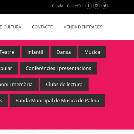
Català
|
Castellà
DE CULTURA
CONTACTE
VENDA D'ENTRADES
Teatre
Infantil
Dansa
Música
opular
Conferències i presentacions
moni i memòria
Clubs de lectura
s
Banda Municipal de Música de Palma