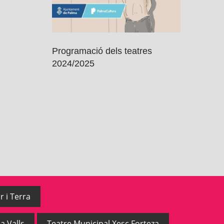
Programació dels teatres
2024/2025
r i Terra
a Valls
Teatre Municipal Xesc Forteza