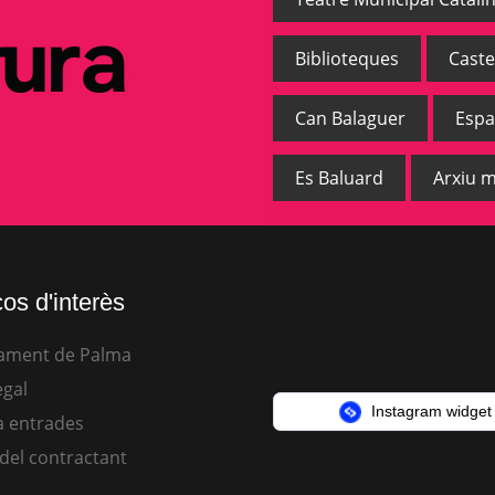
Biblioteques
Caste
Can Balaguer
Espa
Es Baluard
Arxiu m
os d'interès
ament de Palma
egal
Instagram widget
 entrades
 del contractant