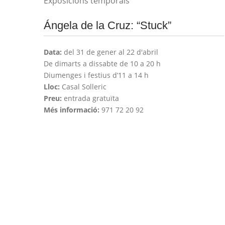
Exposicions temporals
Ángela de la Cruz: “Stuck”
Data:
del 31 de gener al 22 d'abril
De dimarts a dissabte de 10 a 20 h
Diumenges i festius d’11 a 14 h
Lloc:
Casal Solleric
Preu:
entrada gratuïta
Més informació:
971 72 20 92