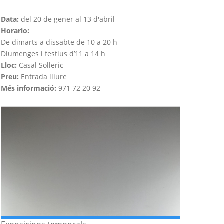
Data:
del 20 de gener al 13 d'abril
Horario:
De dimarts a dissabte de 10 a 20 h
Diumenges i festius d’11 a 14 h
Lloc:
Casal Solleric
Preu:
Entrada lliure
Més informació:
971 72 20 92