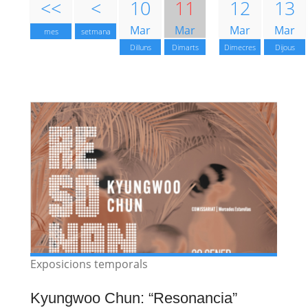
<<
<
10
11
12
13
Mar
Mar
Mar
Mar
mes
setmana
Dilluns
Dimarts
Dimecres
Dijous
Exposicions temporals
Kyungwoo Chun: “Resonancia”