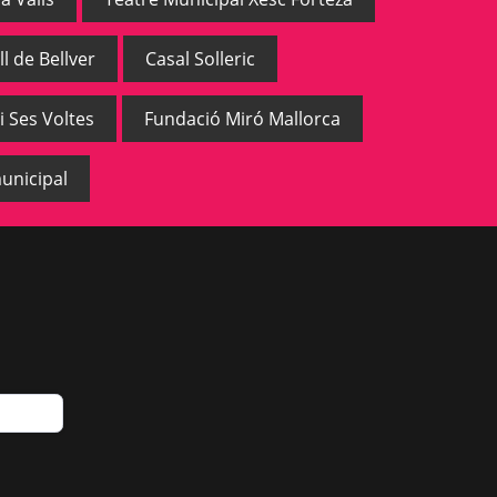
ll de Bellver
Casal Solleric
i Ses Voltes
Fundació Miró Mallorca
unicipal