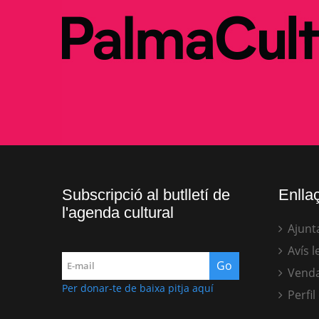
Subscripció al butlletí de
Enllaç
l'agenda cultural
Ajunt
Avís l
Venda
Per donar-te de baixa pitja aquí
Perfil