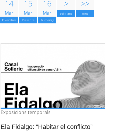
14
15
16
>
>>
Mar
Mar
Mar
setmana
mes
Divendres
Dissabte
Diumenge
Exposicions temporals
Ela Fidalgo: “Habitar el conflicto”