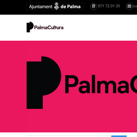
971 72 01 35
cu