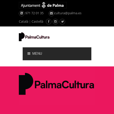
971 72 01 35
cultura@palma.es
Català
|
Castellà
MENU