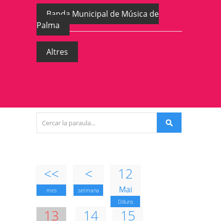
Banda Municipal de Música de
Palma
Altres
<<
<
12
Mai
mes
setmana
Dilluns
13
14
15