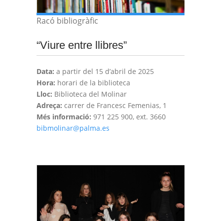
Racó bibliogràfic
“Viure entre llibres”
Data:
a partir del 15 d’abril de 2025
Hora:
horari de la biblioteca
Lloc:
Biblioteca del Molinar
Adreça:
carrer de Francesc Femenias, 1
Més informació:
971 225 900, ext. 3660
bibmolinar@palma.es