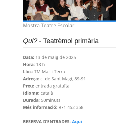
Mostra Teatre Escolar
Qui?
- Teatrèmol primària
Data:
13 de maig de 2025
Hora:
18 h
Lloc:
TM Mar i Terra
Adreça:
c. de Sant Magí, 89-91
Preu:
entrada gratuïta
Idioma:
català
Durada:
50minuts
Més informació:
971 452 358
RESERVA D’ENTRADES:
Aquí