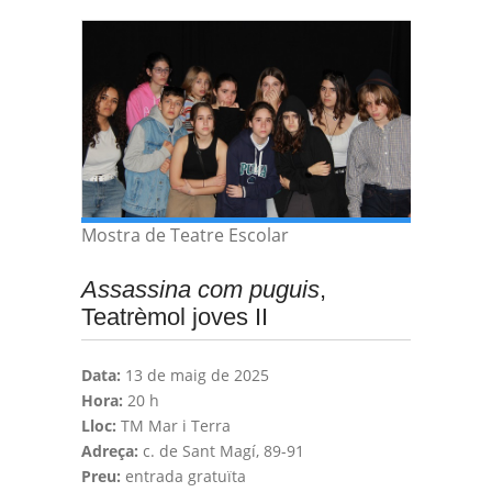
Mostra de Teatre Escolar
Assassina com puguis
,
Teatrèmol joves II
Data:
13 de maig de 2025
Hora:
20 h
Lloc:
TM Mar i Terra
Adreça:
c. de Sant Magí, 89-91
Preu:
entrada gratuïta