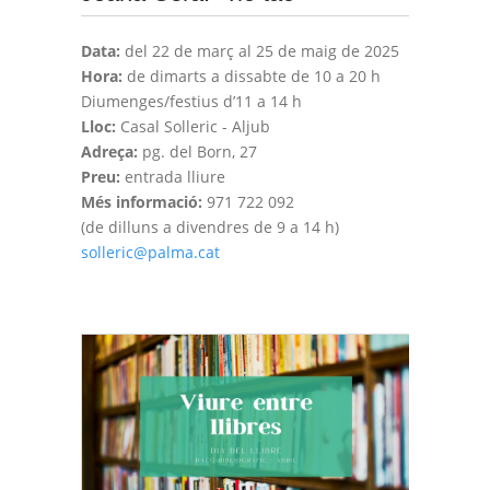
Data:
del 22 de març al 25 de maig de 2025
Hora:
de dimarts a dissabte de 10 a 20 h
Diumenges/festius d’11 a 14 h
Lloc:
Casal Solleric - Aljub
Adreça:
pg. del Born, 27
Preu:
entrada lliure
Més informació:
971 722 092
(de dilluns a divendres de 9 a 14 h)
solleric@palma.cat