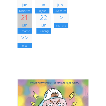
Jun
Jun
Jun
Dimecres
Dijous
Divendres
21
22
>
Jun
Jun
setmana
Dissabte
Diumenge
>>
mes