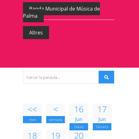
Banda Municipal de Música de
Palma
Altres
<<
<
16
17
Jun
Jun
mes
setmana
Dilluns
Dimarts
18
19
20