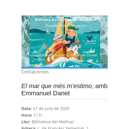
Contacontes
El mar que més m’estimo
, amb
Emmanuel Danet
Data:
21 de juny de 2025
Hora:
11 h
Lloc:
Biblioteca del Molinar
Adreça:
c. de Francesc Femenias, 1