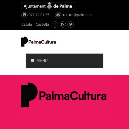
971 72 01 35
cultura@palma.es
Català
|
Castellà
MENU