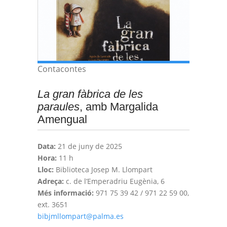
Contacontes
La gran fàbrica de les
paraules
, amb Margalida
Amengual
Data:
21 de juny de 2025
Hora:
11 h
Lloc:
Biblioteca Josep M. Llompart
Adreça:
c. de l’Emperadriu Eugènia, 6
Més informació:
971 75 39 42 / 971 22 59 00,
ext. 3651
bibjmllompart@palma.es