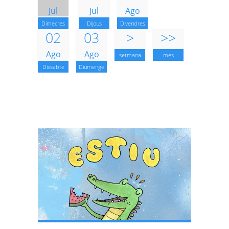
Jul
Jul
Ago
Dimecres
Dijous
Divendres
02
03
>
>>
Ago
Ago
setmana
mes
Dissabte
Diumenge