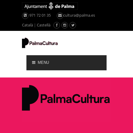
971 72 01 35
cultura@palma.es
Català
|
Castellà
MENU