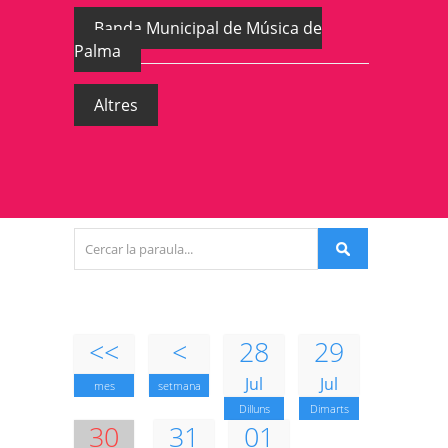
Banda Municipal de Música de
Palma
Altres
<<
<
28
29
Jul
Jul
mes
setmana
Dilluns
Dimarts
30
31
01