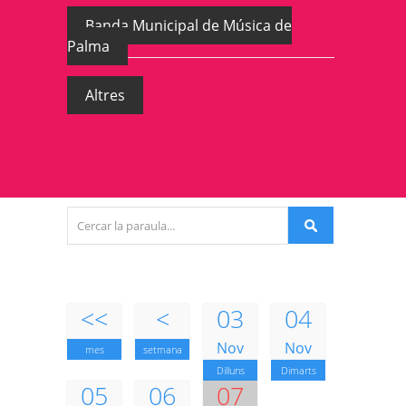
Banda Municipal de Música de
Palma
Altres
<<
<
03
04
Nov
Nov
mes
setmana
Dilluns
Dimarts
05
06
07