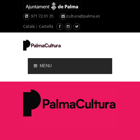
971 72 01 35
cultura@palma.es
Català
|
Castellà
MENU