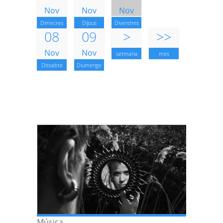
Nov
Nov
Nov
Dimecres
Dijous
Divendres
08
09
>
>>
Nov
Nov
setmana
mes
Dissabte
Diumenge
Música