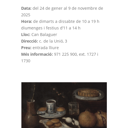
Data:
del 24 de gener al 9 de novembre de
2025
Hora:
de dimarts a dissabte de 10 a 19 h
diumenges i festius d’11 a 14 h
Lloc:
Can Balaguer
Direcció:
c. de la Unió, 3
Preu:
entrada lliure
Més informació:
971 225 900, ext. 1727 i
1730