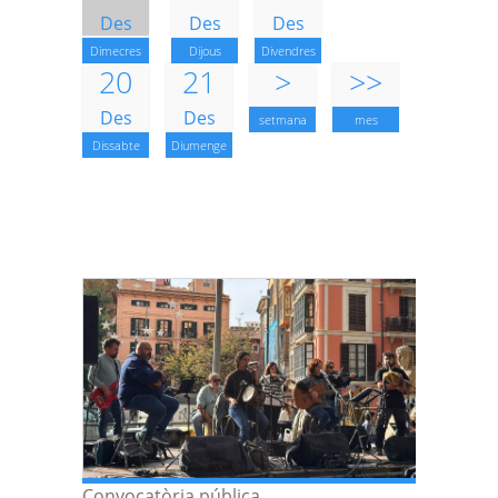
Des
Des
Des
Dimecres
Dijous
Divendres
20
21
>
>>
Des
Des
setmana
mes
Dissabte
Diumenge
Convocatòria pública