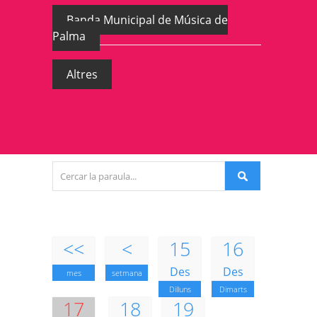
Banda Municipal de Música de
Palma
Altres
<<
<
15
16
Des
Des
mes
setmana
Dilluns
Dimarts
17
18
19