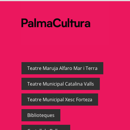
Teatre Maruja Alfaro Mar i Terra
Teatre Municipal Catalina Valls
Teatre Municipal Xesc Forteza
Biblioteques