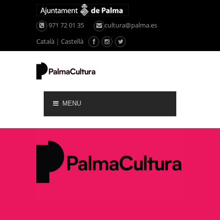
971 72 01 35
cultura@palma.es
Català
|
Castellà
MENU