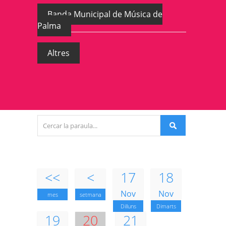
Banda Municipal de Música de
Palma
Altres
<<
<
17
18
Nov
Nov
mes
setmana
Dilluns
Dimarts
19
20
21