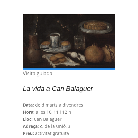
Visita guiada
La vida a Can Balaguer
Data:
de dimarts a divendres
Hora:
a les 10, 11 i 12 h
Lloc:
Can Balaguer
Adreça:
c. de la Unió, 3
Preu:
activitat gratuïta