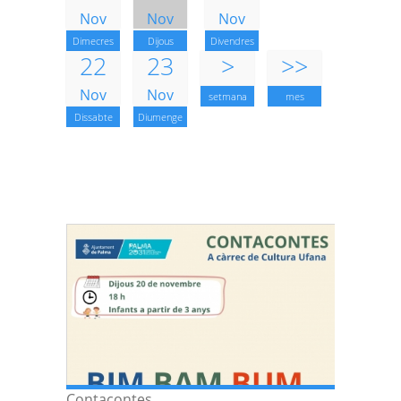
Nov
Nov
Nov
Dimecres
Dijous
Divendres
22
23
>
>>
Nov
Nov
setmana
mes
Dissabte
Diumenge
Contacontes