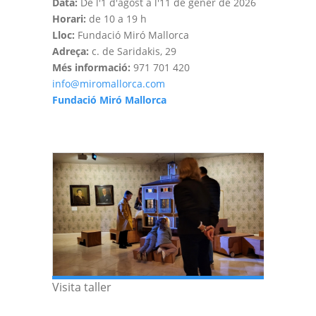
Data:
De l'1 d'agost a l'11 de gener de 2026
Horari:
de 10 a 19 h
Lloc:
Fundació Miró Mallorca
Adreça:
c. de Saridakis, 29
Més informació:
971 701 420
info@miromallorca.com
Fundació Miró Mallorca
Visita taller