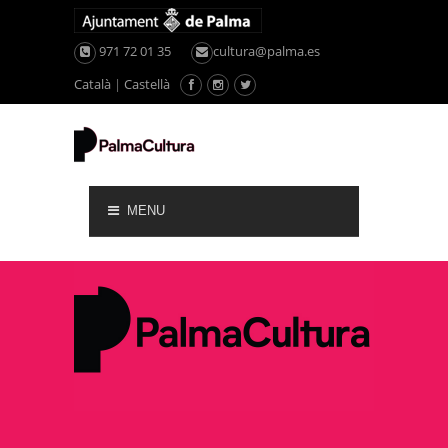
971 72 01 35
cultura@palma.es
Català
|
Castellà
MENU