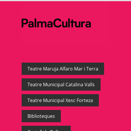
Teatre Maruja Alfaro Mar i Terra
Teatre Municipal Catalina Valls
Teatre Municipal Xesc Forteza
Biblioteques