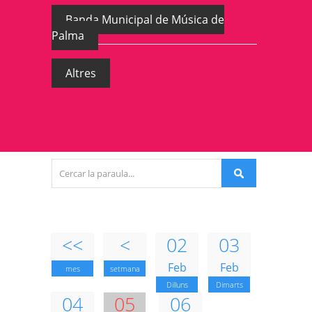
Banda Municipal de Música de
Palma
Altres
<<
<
02
03
Feb
Feb
mes
setmana
Dilluns
Dimarts
04
05
06