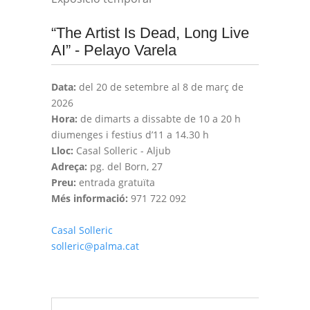
“The Artist Is Dead, Long Live
AI” - Pelayo Varela
Data:
del 20 de setembre al 8 de març de
2026
Hora:
de dimarts a dissabte de 10 a 20 h
diumenges i festius d’11 a 14.30 h
Lloc:
Casal Solleric - Aljub
Adreça:
pg. del Born, 27
Preu:
entrada gratuïta
Més informació:
971 722 092
Casal Solleric
solleric@palma.cat