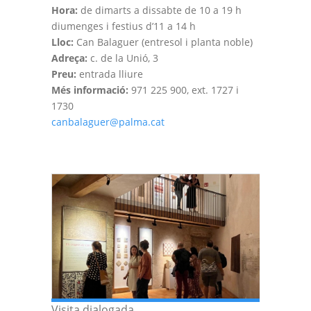
Hora:
de dimarts a dissabte de 10 a 19 h
diumenges i festius d’11 a 14 h
Lloc:
Can Balaguer (entresol i planta noble)
Adreça:
c. de la Unió, 3
Preu:
entrada lliure
Més informació:
971 225 900, ext. 1727 i
1730
canbalaguer@palma.cat
Visita dialogada