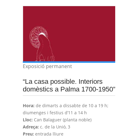
Exposició permanent
“La casa possible. Interiors
domèstics a Palma 1700-1950”
Hora:
de dimarts a dissabte de 10 a 19 h;
diumenges i festius d’11 a 14 h
Lloc:
Can Balaguer (planta noble)
Adreça:
c. de la Unió, 3
Preu:
entrada lliure