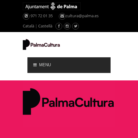
971 72 01 35
cultura@palma.es
Català
|
Castellà
MENU