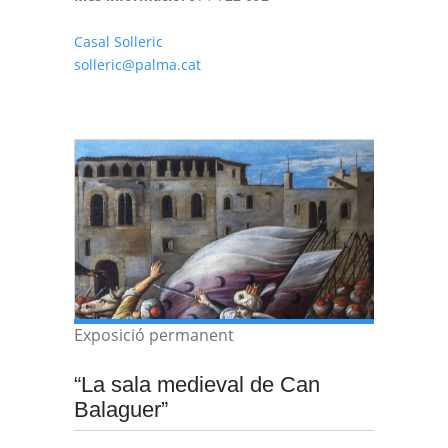
Casal Solleric
solleric@palma.cat
Exposició permanent
“La sala medieval de Can
Balaguer”