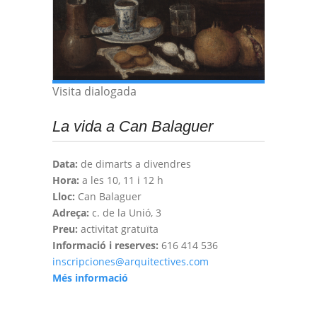
Visita dialogada
La vida a Can Balaguer
Data:
de dimarts a divendres
Hora:
a les 10, 11 i 12 h
Lloc:
Can Balaguer
Adreça:
c. de la Unió, 3
Preu:
activitat gratuïta
Informació i reserves:
616 414 536
inscripciones@arquitectives.com
Més informació