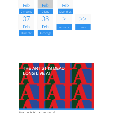
Feb
Feb
Feb
Dimecres
Dijous
Divendres
07
08
>
>>
Feb
Feb
setmana
mes
Dissabte
Diumenge
Exposició temporal