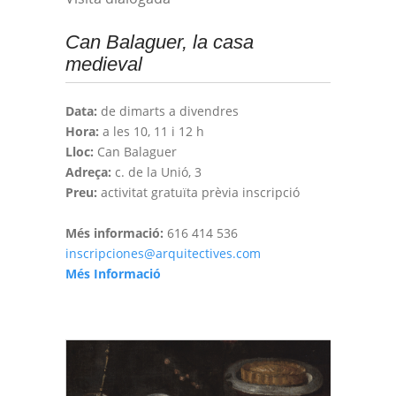
Can Balaguer, la casa
medieval
Data:
de dimarts a divendres
Hora:
a les 10, 11 i 12 h
Lloc:
Can Balaguer
Adreça:
c. de la Unió, 3
Preu:
activitat gratuïta prèvia inscripció
Més informació:
616 414 536
inscripciones@arquitectives.com
Més Informació