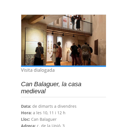
Visita dialogada
Can Balaguer, la casa
medieval
Data:
de dimarts a divendres
Hora:
a les 10, 11 i 12 h
Lloc:
Can Balaguer
Adreça:
c. de la Unió, 3