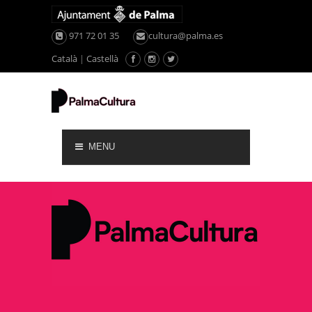
971 72 01 35
cultura@palma.es
Català
|
Castellà
MENU