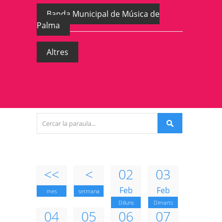
Banda Municipal de Música de
Palma
Altres
<<
<
02
03
Feb
Feb
mes
setmana
Dilluns
Dimarts
04
05
06
07