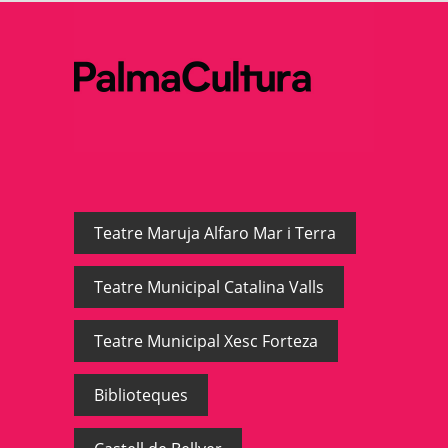
Teatre Maruja Alfaro Mar i Terra
Teatre Municipal Catalina Valls
Teatre Municipal Xesc Forteza
Biblioteques