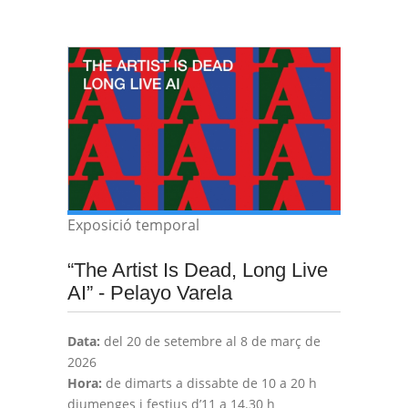
Exposició temporal
“The Artist Is Dead, Long Live
AI” - Pelayo Varela
Data:
del 20 de setembre al 8 de març de
2026
Hora:
de dimarts a dissabte de 10 a 20 h
diumenges i festius d’11 a 14.30 h