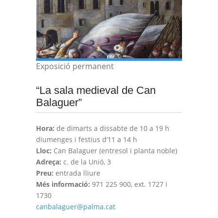
Exposició permanent
“La sala medieval de Can
Balaguer”
Hora:
de dimarts a dissabte de 10 a 19 h
diumenges i festius d’11 a 14 h
Lloc:
Can Balaguer (entresol i planta noble)
Adreça:
c. de la Unió, 3
Preu:
entrada lliure
Més informació:
971 225 900, ext. 1727 i
1730
canbalaguer@palma.cat