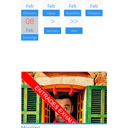
Feb
Feb
Feb
Feb
Dimecres
Dijous
Divendres
Dissabte
08
>
>>
Feb
setmana
mes
Diumenge
Monòleg