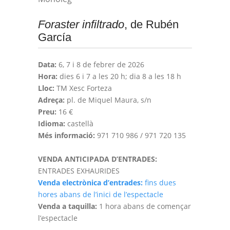
Foraster infiltrado
, de Rubén
García
Data:
6, 7 i 8 de febrer de 2026
Hora:
dies 6 i 7 a les 20 h; dia 8 a les 18 h
Lloc:
TM Xesc Forteza
Adreça:
pl. de Miquel Maura, s/n
Preu:
16 €
Idioma:
castellà
Més informació:
971 710 986 / 971 720 135
VENDA ANTICIPADA D’ENTRADES:
ENTRADES EXHAURIDES
Venda electrònica d’entrades:
fins dues
hores abans de l’inici de l’espectacle
Venda a taquilla:
1 hora abans de començar
l’espectacle